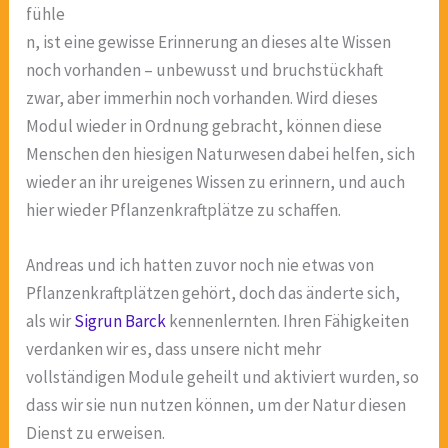
fühle
n, ist eine gewisse Erinnerung an dieses alte Wissen
noch vorhanden – unbewusst und bruchstückhaft
zwar, aber immerhin noch vorhanden. Wird dieses
Modul wieder in Ordnung gebracht, können diese
Menschen den hiesigen Naturwesen dabei helfen, sich
wieder an ihr ureigenes Wissen zu erinnern, und auch
hier wieder Pflanzenkraftplätze zu schaffen.
Andreas und ich hatten zuvor noch nie etwas von
Pflanzenkraftplätzen gehört, doch das änderte sich,
als wir
Sigrun Barck
kennenlernten. Ihren Fähigkeiten
verdanken wir es, dass unsere nicht mehr
vollständigen Module geheilt und aktiviert wurden, so
dass wir sie nun nutzen können, um der Natur diesen
Dienst zu erweisen.