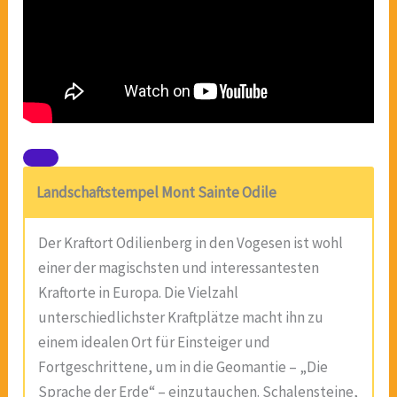
Landschaftstempel Mont Sainte Odile
Der Kraftort Odilienberg in den Vogesen ist wohl
einer der magischsten und interessantesten
Kraftorte in Europa. Die Vielzahl
unterschiedlichster Kraftplätze macht ihn zu
einem idealen Ort für Einsteiger und
Fortgeschrittene, um in die Geomantie – „Die
Sprache der Erde“ – einzutauchen. Schalensteine,