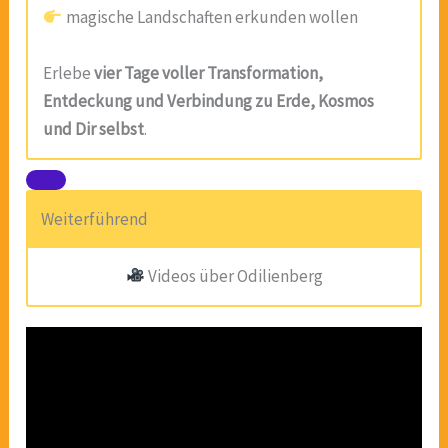
magische Landschaften erkunden wollen
Erlebe
vier Tage voller Transformation,
Entdeckung und Verbindung zu Erde, Kosmos
und Dir selbst
.
Weiterführend
Videos über Odilienberg