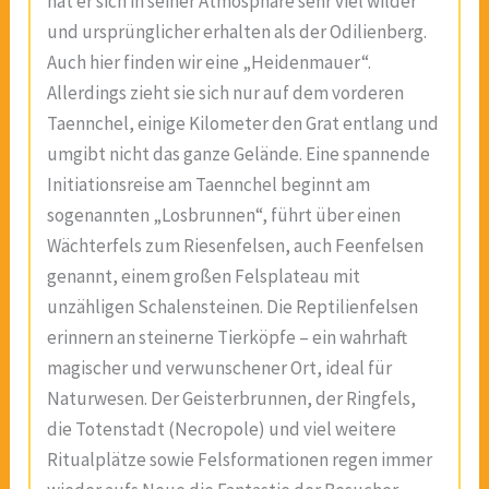
hat er sich in seiner Atmosphäre sehr viel wilder
und ursprünglicher erhalten als der Odilienberg.
Auch hier finden wir eine „Heidenmauer“.
Allerdings zieht sie sich nur auf dem vorderen
Taennchel, einige Kilometer den Grat entlang und
umgibt nicht das ganze Gelände. Eine spannende
Initiationsreise am Taennchel beginnt am
sogenannten „Losbrunnen“, führt über einen
Wächterfels zum Riesenfelsen, auch Feenfelsen
genannt, einem großen Felsplateau mit
unzähligen Schalensteinen. Die Reptilienfelsen
erinnern an steinerne Tierköpfe – ein wahrhaft
magischer und verwunschener Ort, ideal für
Naturwesen. Der Geisterbrunnen, der Ringfels,
die Totenstadt (Necropole) und viel weitere
Ritualplätze sowie Felsformationen regen immer