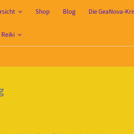
sicht
Shop
Blog
Die GeaNova-Kris
Reiki
g