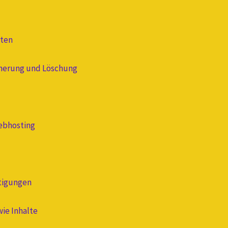
aten
cherung und Löschung
ebhosting
tigungen
ie Inhalte