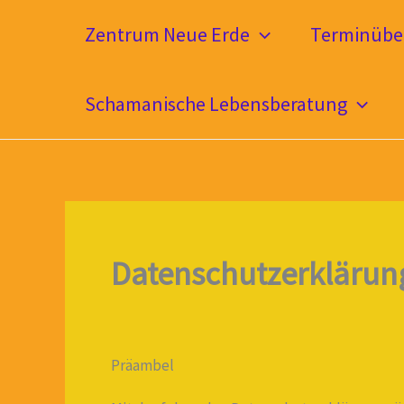
Zum
Zentrum Neue Erde
Terminüber
Inhalt
springen
Schamanische Lebensberatung
Datenschutzerklärun
Präambel