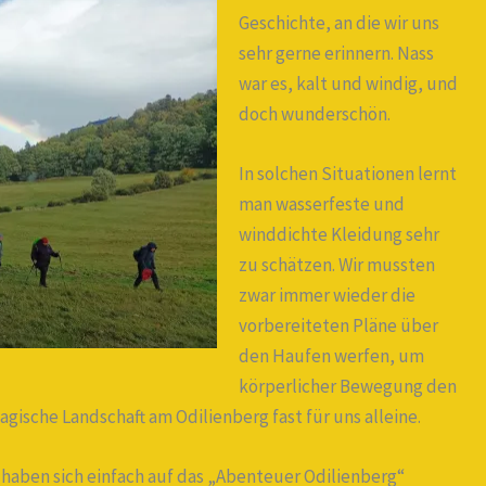
Geschichte, an die wir uns
sehr gerne erinnern. Nass
war es, kalt und windig, und
doch wunderschön.
In solchen Situationen lernt
man wasserfeste und
winddichte Kleidung sehr
zu schätzen. Wir mussten
zwar immer wieder die
vorbereiteten Pläne über
den Haufen werfen, um
körperlicher Bewegung den
gische Landschaft am Odilienberg fast für uns alleine.
 haben sich einfach auf das „Abenteuer Odilienberg“