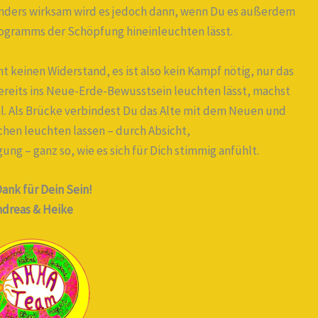
onders wirksam wird es jedoch dann, wenn Du es außerdem
ologramms der Schöpfung hineinleuchten lässt.
ht keinen Widerstand, es ist also kein Kampf nötig, nur das
reits ins Neue-Erde-Bewusstsein leuchten lässt, machst
l. Als Brücke verbindest Du das Alte mit dem Neuen und
chen leuchten lassen – durch Absicht,
g – ganz so, wie es sich für Dich stimmig anfühlt.
ank für Dein Sein!
ndreas & Heike