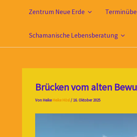
Zum
Zentrum Neue Erde
Terminüber
Inhalt
springen
Schamanische Lebensberatung
Brücken vom alten Bewus
Von Heike
Heike Hösl
/
16. Oktober 2025