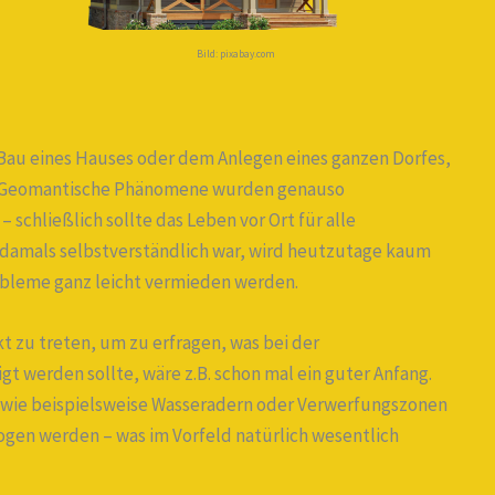
Bild: pixabay.com
m Bau eines Hauses oder dem Anlegen eines ganzen Dorfes,
n. Geomantische Phänomene wurden genauso
 schließlich sollte das Leben vor Ort für alle
 damals selbstverständlich war, wird heutzutage kaum
obleme ganz leicht vermieden werden.
t zu treten, um zu erfragen, was bei der
 werden sollte, wäre z.B. schon mal ein guter Anfang.
 wie beispielsweise Wasseradern oder Verwerfungszonen
ogen werden – was im Vorfeld natürlich wesentlich