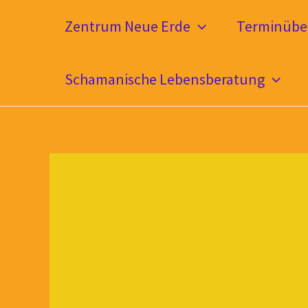
Zum
Zentrum Neue Erde
Terminüber
Inhalt
springen
Schamanische Lebensberatung